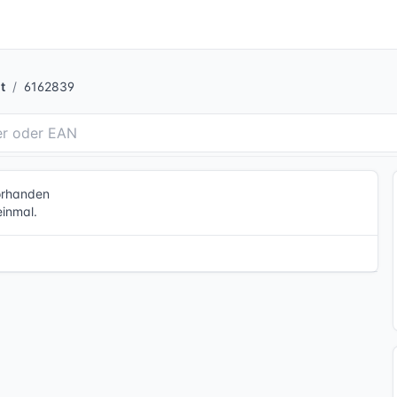
t
6162839
vorhanden
einmal.