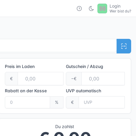
Login
Wer bist du?
Preis im Laden
Gutschein / Abzug
€
−€
Rabatt an der Kasse
UVP
automatisch
%
€
Du zahlst