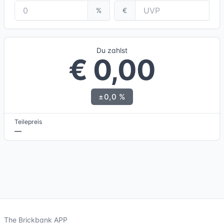
%
€
Du zahlst
€ 0,00
±0,0 %
Teilepreis
—
The Brickbank APP