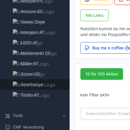
Amazon FR
Amazon ES
Alle Links
Disney Store
Natürlich kannst du mir a
Interspar AT
und direkt via Paypal/Ko
LEGO AT
Buy me a coffee
Mediamarkt DE
Müller AT
Saturn DE
10 für 100 Aktion
Smythstoys
Thalia AT
kein Filter aktiv
Tools
CMF Verwaltung