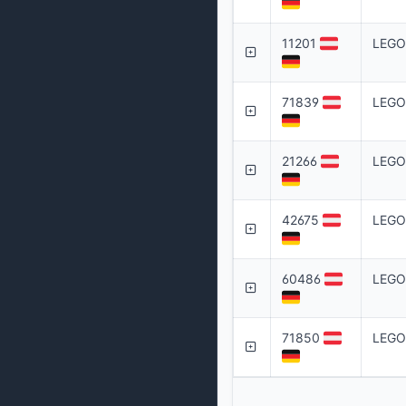
11201
LEGO 
71839
LEGO
21266
LEGO 
42675
LEGO 
60486
LEGO 
71850
LEGO