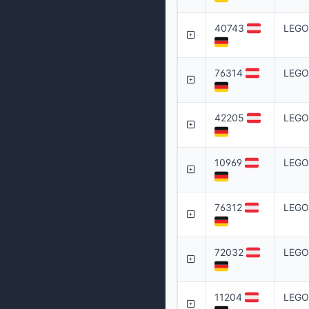
40743
LEGO
76314
LEGO 
42205
LEGO 
10969
LEGO
76312
LEGO 
72032
LEGO 
11204
LEGO 