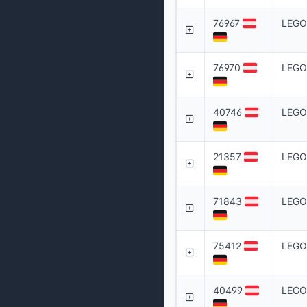
76967
LEGO 
76970
LEGO 
40746
LEGO
21357
LEGO 
71843
LEGO
75412
LEGO 
40499
LEGO