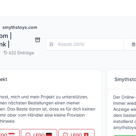
smythstoys.com
om |
nk |
622 Einträge
jekt
Smythsto
ast, mich und mein Projekt zu unterstützen,
Der Online-
inen nächsten Bestellungen einen meiner
Immer wiede
n. Das Beste daran ist, dass es für dich keinen
Anzeige wie
 mir aber vom Händler eine kleine Provision
dem besten 
hinweis
installiers
smythstoys.
EGO
LEGO
LEGO