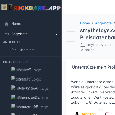
Home
Angebote
Home
smythstoys.c
Angebote
Preisdatenba
ANGEBOTE
smythstoys.com
Übersicht
online
PREISTABELLEN
Unterstütze mein Pro
Alza AT
Alza DE
Wenn du Interesse daran h
wäre es großartig, bei de
Alternate AT
Affiliate-Links
zu verwende
Alternate DE
zusätzlichen Cent kostet,
zukommt.
Datenschutz
Amazon DE
Amazon
L