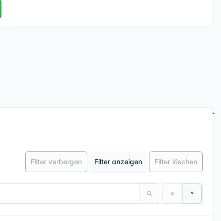
* BETA *
Filter verbergen
Filter anzeigen
Filter löschen
^
×