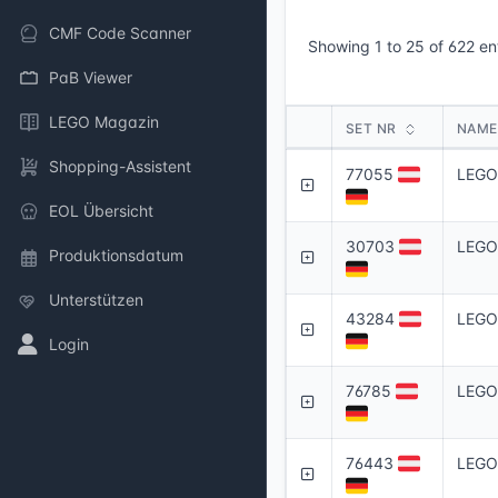
CMF Code Scanner
Showing 1 to 25 of 622 en
PaB Viewer
LEGO Magazin
SET NR
NAME
SET NR
NAME
Shopping-Assistent
77055
LEGO 
EOL Übersicht
30703
LEGO
Produktionsdatum
Unterstützen
43284
LEGO 
Login
76785
LEGO
76443
LEGO 