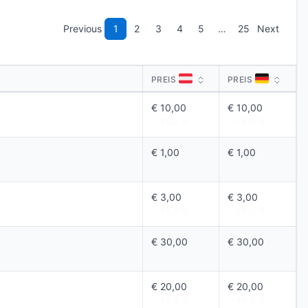
Previous
1
2
3
4
5
…
25
Next
PREIS
PREIS
PREIS
PREIS
€ 10,00
€ 10,00
-75,0 %
-75,0 %
€ 1,00
€ 1,00
-74,9 %
-74,9 %
€ 3,00
€ 3,00
-70,0 %
-70,0 %
€ 30,00
€ 30,00
-62,5 %
-62,5 %
€ 20,00
€ 20,00
-60,0 %
-60,0 %