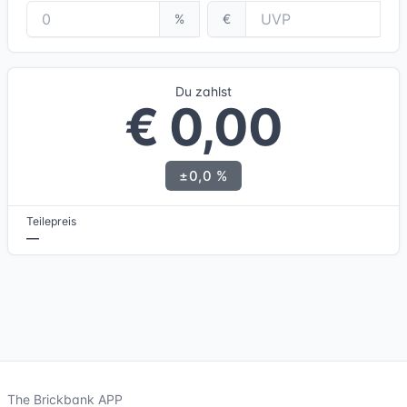
%
€
Du zahlst
€ 0,00
±0,0 %
Teilepreis
—
The Brickbank APP