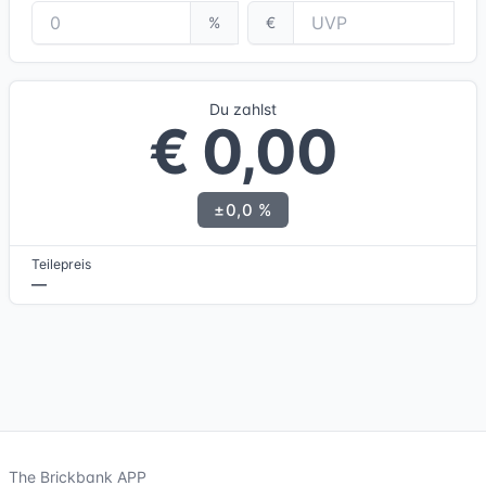
%
€
Du zahlst
€ 0,00
±0,0 %
Teilepreis
—
The Brickbank APP