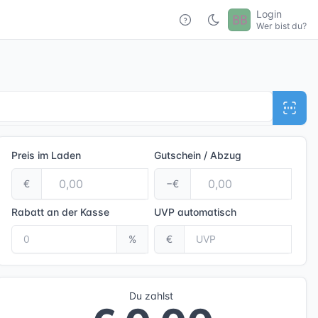
Login
Wer bist du?
Preis im Laden
Gutschein / Abzug
€
−€
Rabatt an der Kasse
UVP
automatisch
%
€
Du zahlst