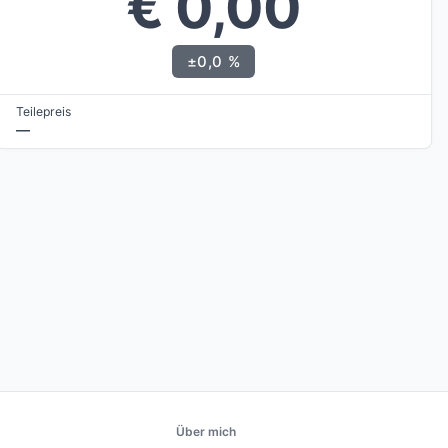
€ 0,00
±0,0 %
Teilepreis
—
Über mich