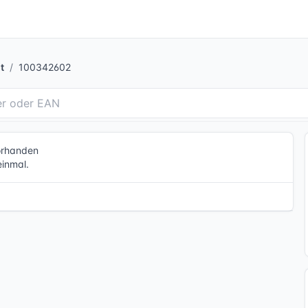
t
100342602
vorhanden
einmal.