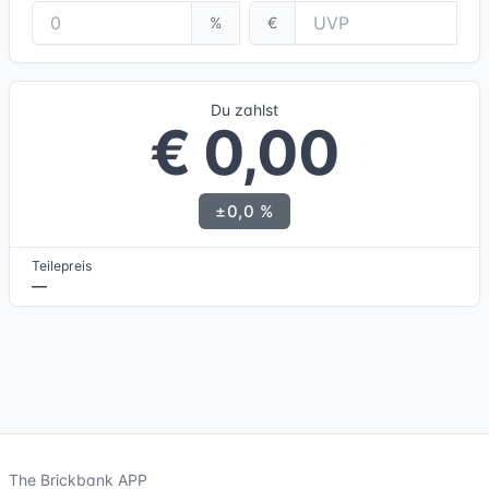
%
€
Du zahlst
€ 0,00
±0,0 %
Teilepreis
—
The Brickbank APP