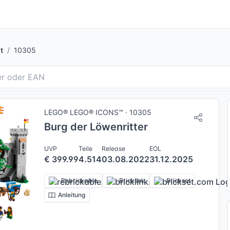
t
10305
LEGO® LEGO® ICONS™ · 10305
Burg der Löwenritter
UVP
Teile
Release
EOL
€ 399.99
4.514
03.08.2022
31.12.2025
Rebrickable
Bricklink
Brickset
Anleitung