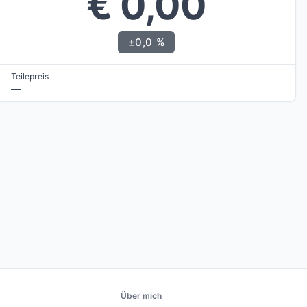
€ 0,00
±0,0 %
Teilepreis
—
Über mich