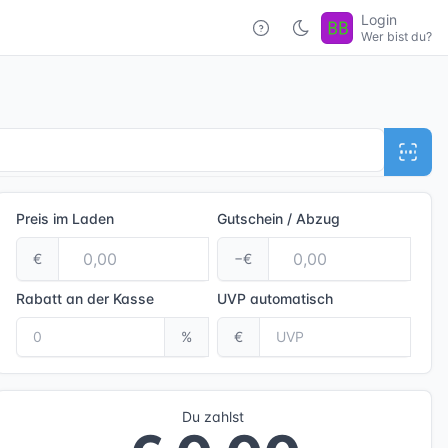
Login
Wer bist du?
Preis im Laden
Gutschein / Abzug
€
−€
Rabatt an der Kasse
UVP
automatisch
%
€
Du zahlst