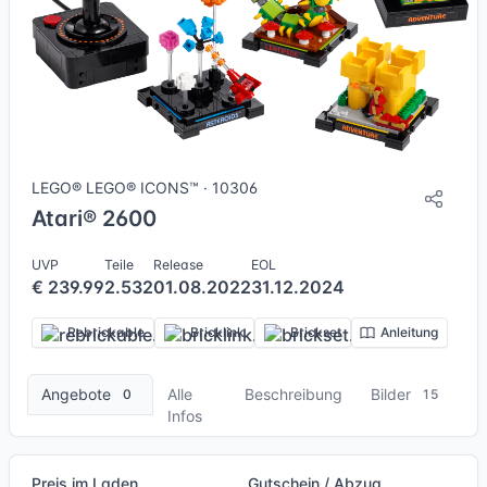
15 Bilder + 2 Videos
LEGO® LEGO® ICONS™ · 10306
Atari® 2600
UVP
Teile
Release
EOL
€ 239.99
2.532
01.08.2022
31.12.2024
Rebrickable
Bricklink
Brickset
Anleitung
Angebote
Alle
Beschreibung
Bilder
0
15
Infos
Preis im Laden
Gutschein / Abzug