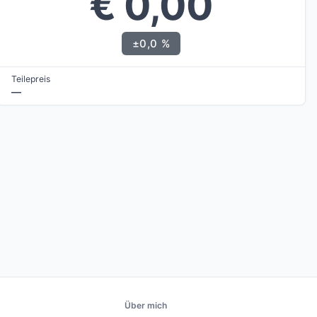
€ 0,00
±0,0 %
Teilepreis
—
Über mich