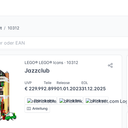
t
10312
LEGO® LEGO® Icons · 10312
Jazzclub
UVP
Teile
Release
EOL
€ 229.99
2.899
01.01.2023
31.12.2025
Rebrickable
Bricklink
Brickset
Anleitung