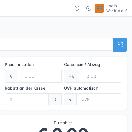
Login
Wer bist du?
Preis im Laden
Gutschein / Abzug
€
−€
Rabatt an der Kasse
UVP
automatisch
%
€
Du zahlst