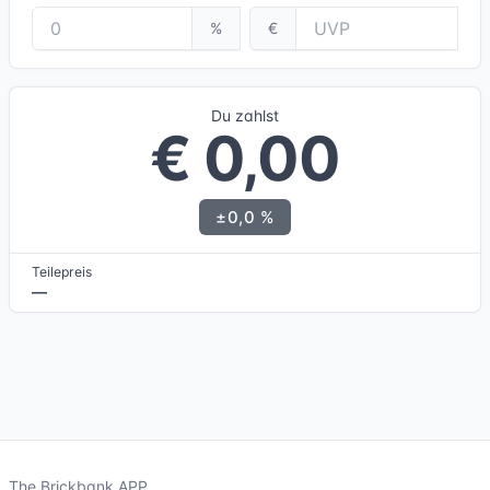
%
€
Du zahlst
€ 0,00
±0,0 %
Teilepreis
—
The Brickbank APP