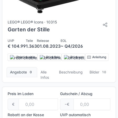
10 Bilder + 1 Videos
LEGO® LEGO® Icons · 10315
Garten der Stille
UVP
Teile
Release
EOL
€ 104.99
1.363
01.08.2023
~ Q4/2026
Rebrickable
Bricklink
Brickset
Anleitung
Angebote
Alle
Beschreibung
Bilder
0
10
Infos
Preis im Laden
Gutschein / Abzug
€
−€
Rabatt an der Kasse
UVP
automatisch