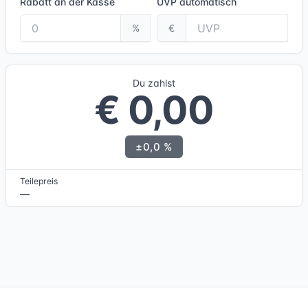
Rabatt an der Kasse
UVP
automatisch
%
€
Du zahlst
€ 0,00
±0,0 %
Teilepreis
—