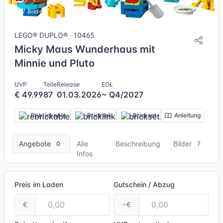
7 Bilder
LEGO® DUPLO® · 10465
Micky Maus Wunderhaus mit
Minnie und Pluto
UVP
Teile
Release
EOL
€ 49.99
87
01.03.2026
~ Q4/2027
Rebrickable
Bricklink
Brickset
Anleitung
Angebote
Alle
Beschreibung
Bilder
0
7
Infos
Preis im Laden
Gutschein / Abzug
€
−€