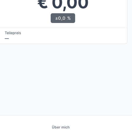
€ 0,00
±0,0 %
Teilepreis
—
Über mich