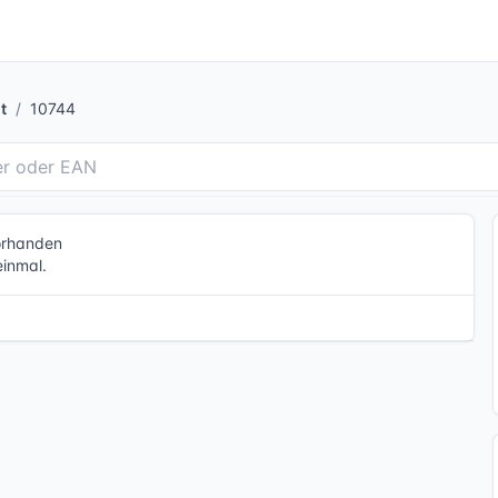
t
10744
vorhanden
einmal.