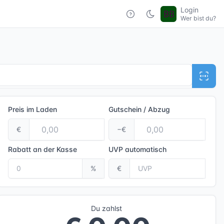
Login
Wer bist du?
Preis im Laden
Gutschein / Abzug
€
−€
Rabatt an der Kasse
UVP
automatisch
%
€
Du zahlst