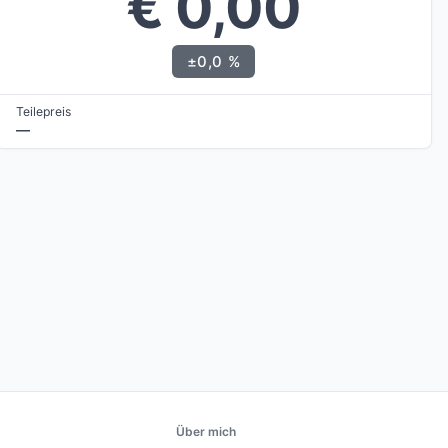
€ 0,00
±0,0 %
Teilepreis
—
Über mich