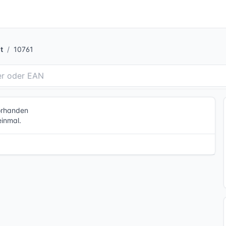
t
10761
vorhanden
einmal.