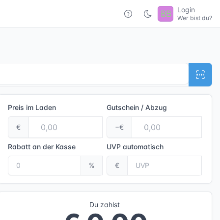
Login
Wer bist du?
Preis im Laden
Gutschein / Abzug
€
−€
Rabatt an der Kasse
UVP
automatisch
%
€
Du zahlst