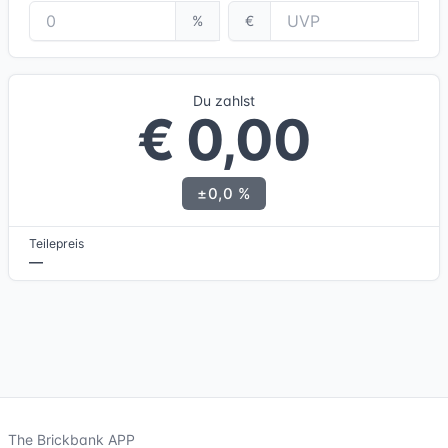
%
€
Du zahlst
€ 0,00
±0,0 %
Teilepreis
—
The Brickbank APP