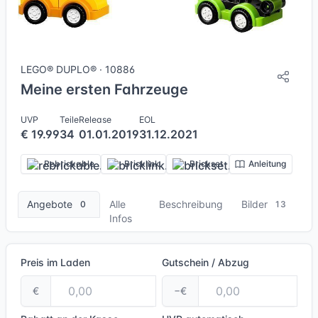
13 Bilder + 1 Videos
LEGO® DUPLO® · 10886
Meine ersten Fahrzeuge
UVP
Teile
Release
EOL
€ 19.99
34
01.01.2019
31.12.2021
Rebrickable
Bricklink
Brickset
Anleitung
Angebote
Alle
Beschreibung
Bilder
0
13
Infos
Preis im Laden
Gutschein / Abzug
€
−€