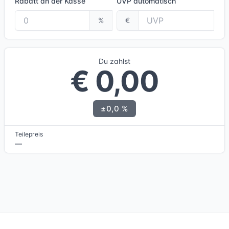
Rabatt an der Kasse
UVP
automatisch
%
€
Du zahlst
€ 0,00
±0,0 %
Teilepreis
—