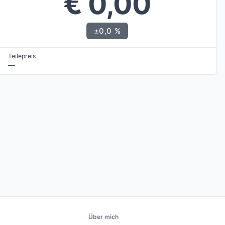
€ 0,00
±0,0 %
Teilepreis
—
Über mich