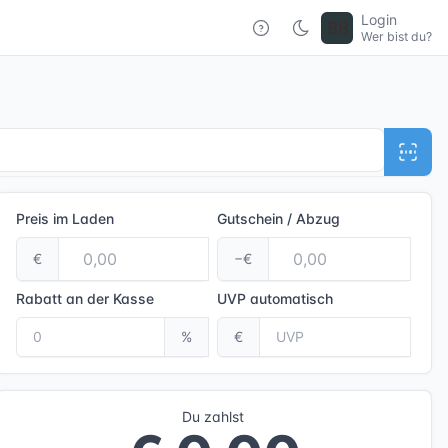
Login
Wer bist du?
Preis im Laden
Gutschein / Abzug
€
−€
Rabatt an der Kasse
UVP
automatisch
%
€
Du zahlst