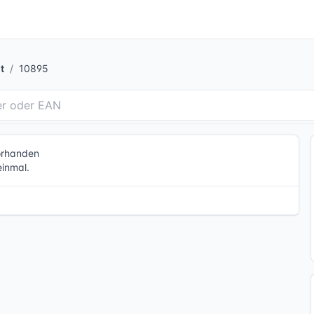
t
10895
vorhanden
einmal.