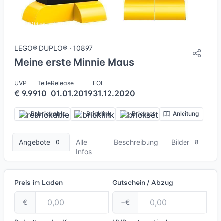
8 Bilder + 1 Videos
LEGO® DUPLO® · 10897
Meine erste Minnie Maus
UVP
Teile
Release
EOL
€ 9.99
10
01.01.2019
31.12.2020
Rebrickable
Bricklink
Brickset
Anleitung
Angebote
Alle
Beschreibung
Bilder
0
8
Infos
Preis im Laden
Gutschein / Abzug
€
−€