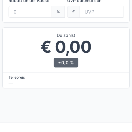
Rabatt an der Kasse
UVP
automatisch
%
€
Du zahlst
€ 0,00
±0,0 %
Teilepreis
—