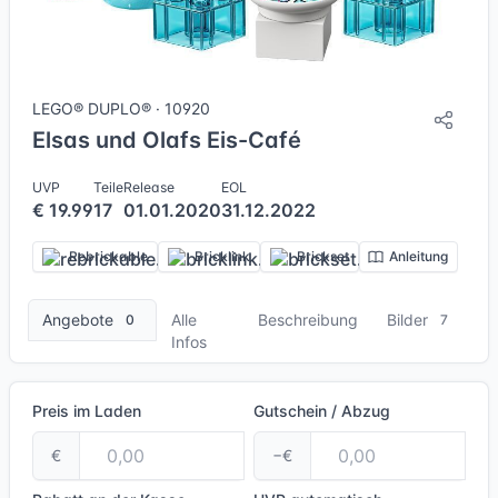
7 Bilder
LEGO® DUPLO® · 10920
Elsas und Olafs Eis-Café
UVP
Teile
Release
EOL
€ 19.99
17
01.01.2020
31.12.2022
Rebrickable
Bricklink
Brickset
Anleitung
Angebote
Alle
Beschreibung
Bilder
0
7
Infos
Preis im Laden
Gutschein / Abzug
€
−€