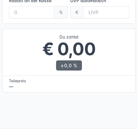
Rabatt an der Kasse
UVP
automatisch
%
€
Du zahlst
€ 0,00
±0,0 %
Teilepreis
—