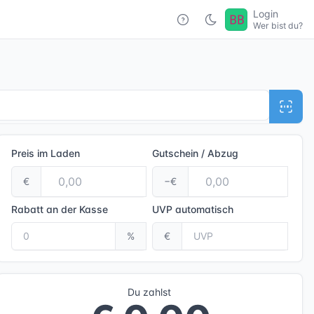
Login
Wer bist du?
Preis im Laden
Gutschein / Abzug
€
−€
Rabatt an der Kasse
UVP
automatisch
%
€
Du zahlst