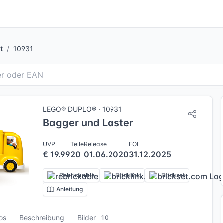
t
10931
LEGO® DUPLO® · 10931
Bagger und Laster
UVP
Teile
Release
EOL
€ 19.99
20
01.06.2020
31.12.2025
Rebrickable
Bricklink
Brickset
Anleitung
fos
Beschreibung
Bilder
10