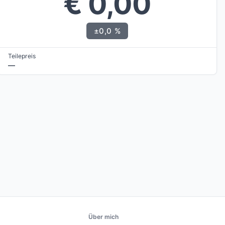
€ 0,00
±0,0 %
Teilepreis
—
Über mich