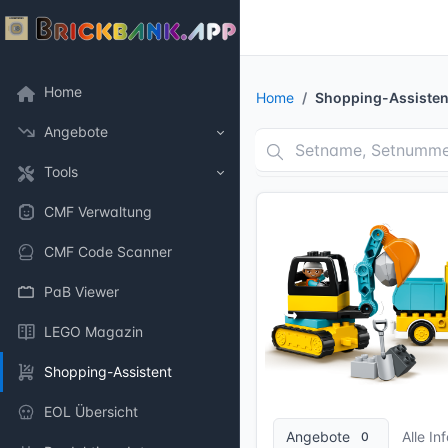
Home
Home
Shopping-Assisten
Angebote
Tools
CMF Verwaltung
CMF Code Scanner
PaB Viewer
LEGO Magazin
Shopping-Assistent
10 Bilder + 1 Videos
EOL Übersicht
Angebote
Alle In
0