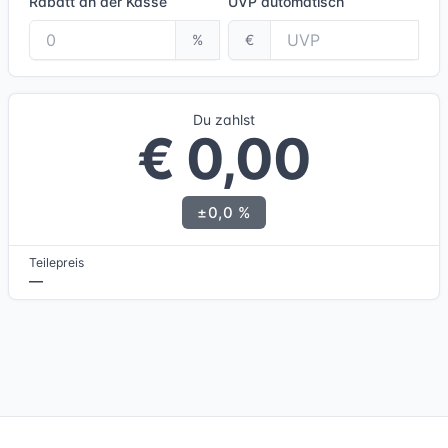
Rabatt an der Kasse
UVP
automatisch
%
€
Du zahlst
€ 0,00
±0,0 %
Teilepreis
—