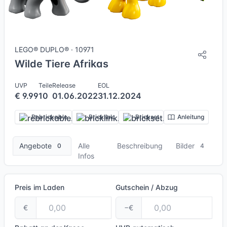
4 Bilder + 1 Videos
LEGO® DUPLO® · 10971
Wilde Tiere Afrikas
UVP
Teile
Release
EOL
€ 9.99
10
01.06.2022
31.12.2024
Rebrickable
Bricklink
Brickset
Anleitung
Angebote
Alle
Beschreibung
Bilder
0
4
Infos
Preis im Laden
Gutschein / Abzug
€
−€