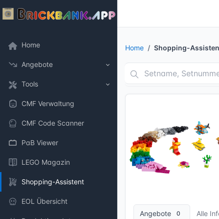
Home
Home
Shopping-Assisten
Angebote
Tools
CMF Verwaltung
CMF Code Scanner
PaB Viewer
LEGO Magazin
Shopping-Assistent
13 Bilder + 1 Videos
EOL Übersicht
Angebote
Alle In
0