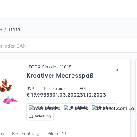
t
11018
LEGO® Classic · 11018
Kreativer Meeresspaß
UVP
Teile
Release
EOL
€ 19.99
333
01.03.2022
31.12.2023
Rebrickable
Bricklink
Brickset
Anleitung
fos
Beschreibung
Bilder
13