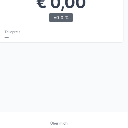
€ 0,00
±0,0 %
Teilepreis
—
Über mich