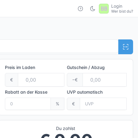
Login
Wer bist du?
Preis im Laden
Gutschein / Abzug
€
−€
Rabatt an der Kasse
UVP
automatisch
%
€
Du zahlst