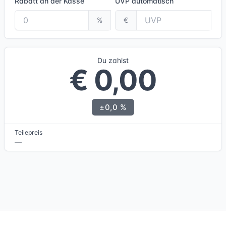
Rabatt an der Kasse
UVP
automatisch
%
€
Du zahlst
€ 0,00
±0,0 %
Teilepreis
—