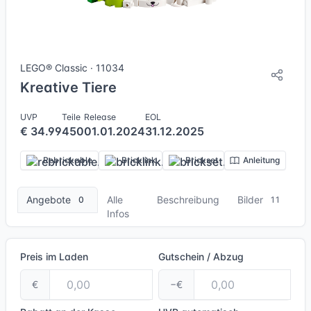
11 Bilder + 2 Videos
LEGO® Classic · 11034
Kreative Tiere
UVP
Teile
Release
EOL
€ 34.99
450
01.01.2024
31.12.2025
Rebrickable
Bricklink
Brickset
Anleitung
Angebote
Alle
Beschreibung
Bilder
0
11
Infos
Preis im Laden
Gutschein / Abzug
€
−€