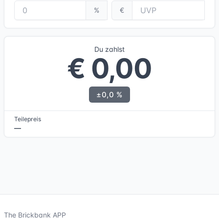
%
€
Du zahlst
€ 0,00
±0,0 %
Teilepreis
—
The Brickbank APP