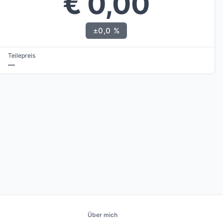
€ 0,00
±0,0 %
Teilepreis
—
Über mich