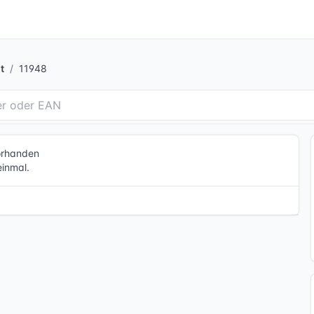
t
11948
vorhanden
einmal.