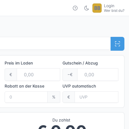
Login
Wer bist du?
Preis im Laden
Gutschein / Abzug
€
−€
Rabatt an der Kasse
UVP
automatisch
%
€
Du zahlst