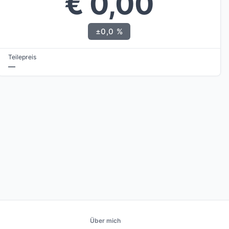
€ 0,00
±0,0 %
Teilepreis
—
Über mich