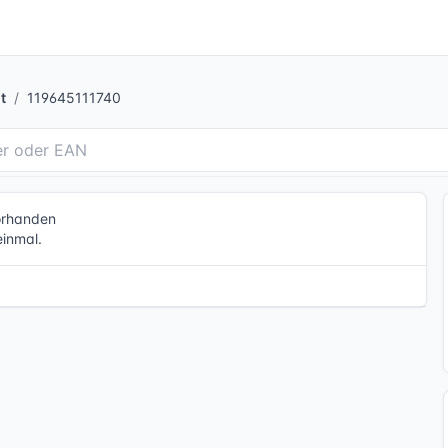
t
119645111740
vorhanden
einmal.