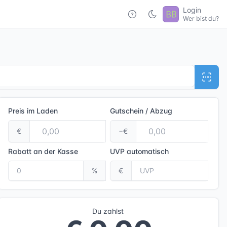
Login
Wer bist du?
Preis im Laden
Gutschein / Abzug
€
−€
Rabatt an der Kasse
UVP
automatisch
%
€
Du zahlst