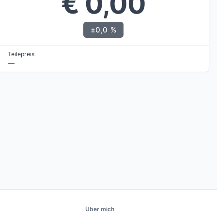
€ 0,00
±0,0 %
Teilepreis
—
Über mich