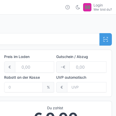
Login
Wer bist du?
Preis im Laden
Gutschein / Abzug
€
−€
Rabatt an der Kasse
UVP
automatisch
%
€
Du zahlst