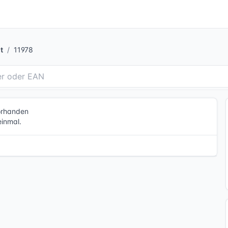
t
11978
vorhanden
einmal.