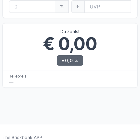
%
€
Du zahlst
€ 0,00
±0,0 %
Teilepreis
—
The Brickbank APP