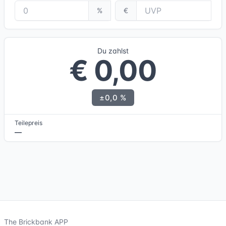
%
€
Du zahlst
€ 0,00
±0,0 %
Teilepreis
—
The Brickbank APP