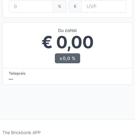
%
€
Du zahlst
€ 0,00
±0,0 %
Teilepreis
—
The Brickbank APP