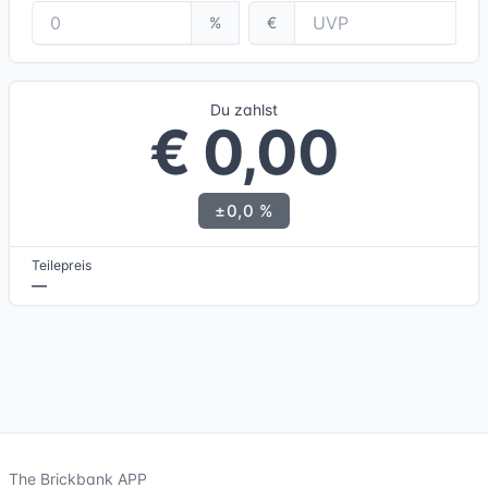
%
€
Du zahlst
€ 0,00
±0,0 %
Teilepreis
—
The Brickbank APP