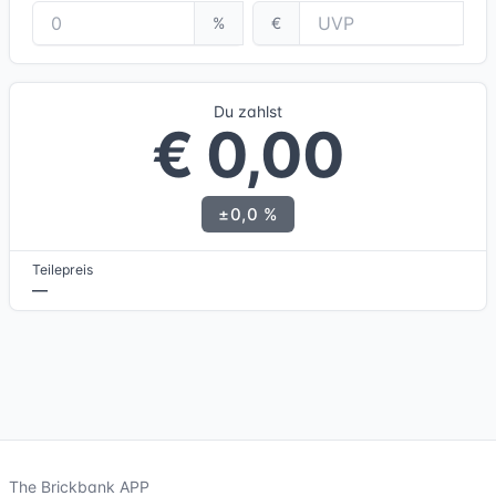
%
€
Du zahlst
€ 0,00
±0,0 %
Teilepreis
—
The Brickbank APP