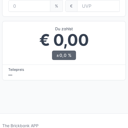
%
€
Du zahlst
€ 0,00
±0,0 %
Teilepreis
—
The Brickbank APP