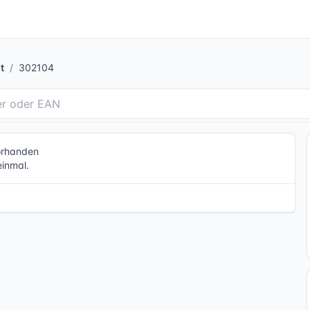
t
302104
vorhanden
einmal.