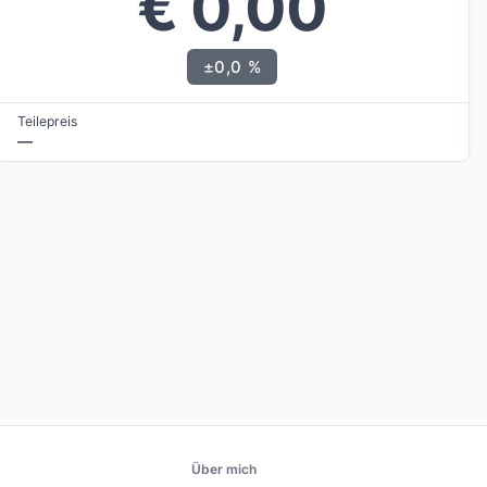
€ 0,00
±0,0 %
Teilepreis
—
Über mich