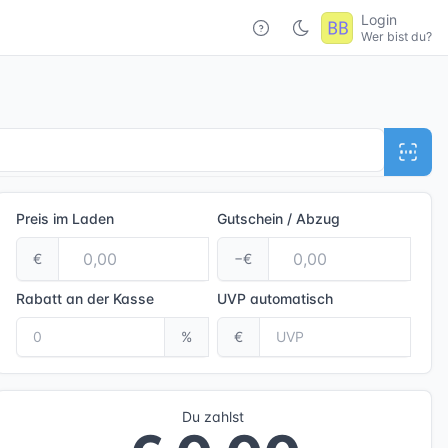
Login
Wer bist du?
Preis im Laden
Gutschein / Abzug
€
−€
Rabatt an der Kasse
UVP
automatisch
%
€
Du zahlst