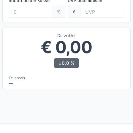
Rabatt an der Kasse
UVP
automatisch
%
€
Du zahlst
€ 0,00
±0,0 %
Teilepreis
—