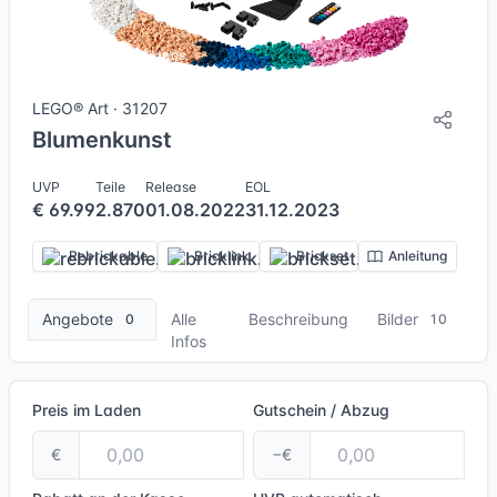
10 Bilder + 2 Videos
LEGO® Art · 31207
Blumenkunst
UVP
Teile
Release
EOL
€ 69.99
2.870
01.08.2022
31.12.2023
Rebrickable
Bricklink
Brickset
Anleitung
Angebote
Alle
Beschreibung
Bilder
0
10
Infos
Preis im Laden
Gutschein / Abzug
€
−€