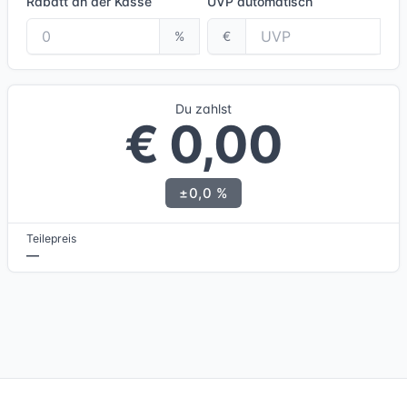
Rabatt an der Kasse
UVP
automatisch
%
€
Du zahlst
€ 0,00
±0,0 %
Teilepreis
—