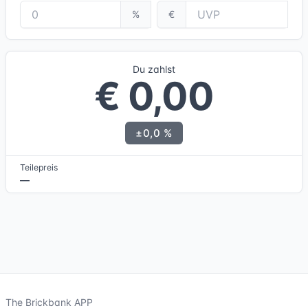
%
€
Du zahlst
€ 0,00
±0,0 %
Teilepreis
—
The Brickbank APP