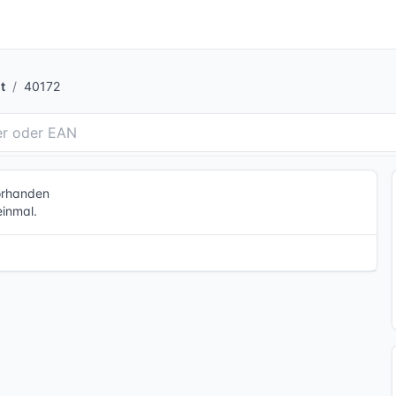
t
40172
vorhanden
einmal.