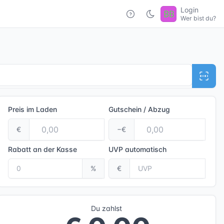
Login
Wer bist du?
Preis im Laden
Gutschein / Abzug
€
−€
Rabatt an der Kasse
UVP
automatisch
%
€
Du zahlst