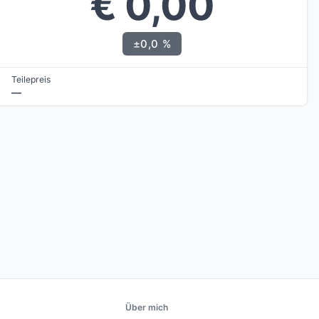
€ 0,00
±0,0 %
Teilepreis
—
Über mich