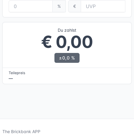
%
€
Du zahlst
€ 0,00
±0,0 %
Teilepreis
—
The Brickbank APP