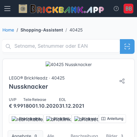
Home
Shopping-Assistent
40425
3 Bilder
LEGO® BrickHeadz · 40425
Nussknacker
UVP
Teile
Release
EOL
€ 9.99
180
01.10.2020
31.12.2021
Rebrickable
Bricklink
Brickset
Anleitung
Angebote
Alle
Beschreibung
Bilder
0
3