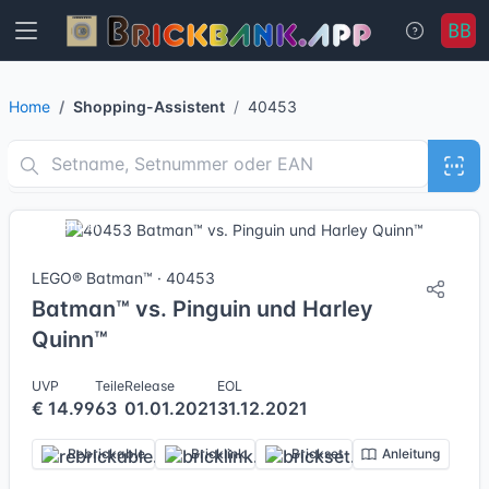
Home
Shopping-Assistent
40453
3 Bilder
LEGO® Batman™ · 40453
Batman™ vs. Pinguin und Harley
Quinn™
UVP
Teile
Release
EOL
€ 14.99
63
01.01.2021
31.12.2021
Rebrickable
Bricklink
Brickset
Anleitung