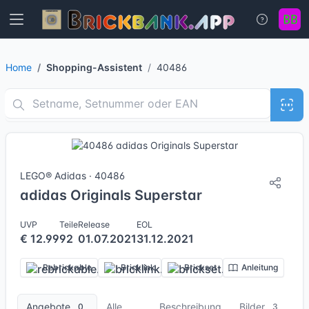
Home
Shopping-Assistent
40486
3 Bilder
LEGO® Adidas · 40486
adidas Originals Superstar
UVP
Teile
Release
EOL
€ 12.99
92
01.07.2021
31.12.2021
Rebrickable
Bricklink
Brickset
Anleitung
Angebote
Alle
Beschreibung
Bilder
0
3