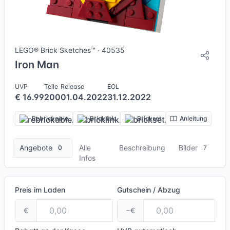
7 Bilder + 1 Videos
LEGO® Brick Sketches™ · 40535
Iron Man
UVP
Teile
Release
EOL
€ 16.99
200
01.04.2022
31.12.2022
Rebrickable
Bricklink
Brickset
Anleitung
Angebote
Alle
Beschreibung
Bilder
0
7
Infos
Preis im Laden
Gutschein / Abzug
€
−€