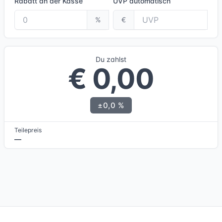
Rabatt an der Kasse
UVP
automatisch
%
€
Du zahlst
€ 0,00
±0,0 %
Teilepreis
—