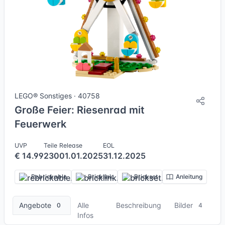
4 Bilder
LEGO® Sonstiges · 40758
Große Feier: Riesenrad mit
Feuerwerk
UVP
Teile
Release
EOL
€ 14.99
230
01.01.2025
31.12.2025
Rebrickable
Bricklink
Brickset
Anleitung
Angebote
Alle
Beschreibung
Bilder
0
4
Infos