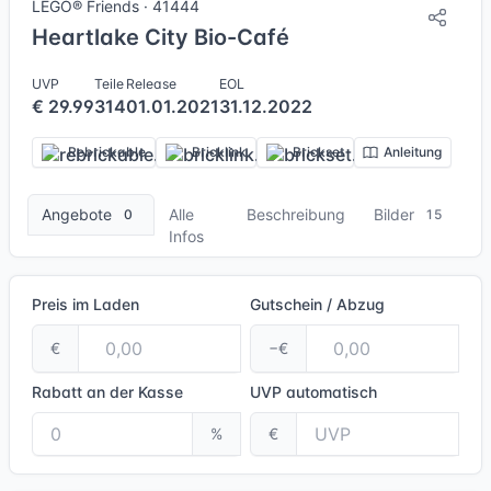
LEGO® Friends · 41444
Heartlake City Bio-Café
UVP
Teile
Release
EOL
€ 29.99
314
01.01.2021
31.12.2022
Rebrickable
Bricklink
Brickset
Anleitung
Angebote
Alle
Beschreibung
Bilder
0
15
Infos
Preis im Laden
Gutschein / Abzug
€
−€
Rabatt an der Kasse
UVP
automatisch
%
€