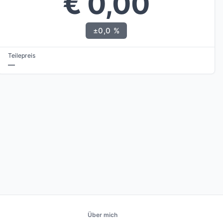
€ 0,00
±0,0 %
Teilepreis
—
Über mich