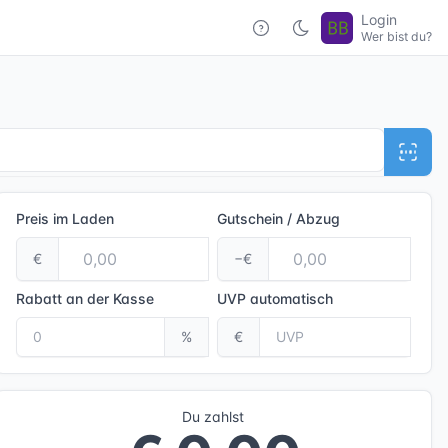
Login
Wer bist du?
Preis im Laden
Gutschein / Abzug
€
−€
Rabatt an der Kasse
UVP
automatisch
%
€
Du zahlst