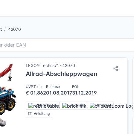
t
42070
LEGO® Technic™ · 42070
Allrad-Abschleppwagen
UVP
Teile
Release
EOL
€ 0
1.862
01.08.2017
31.12.2019
Rebrickable
Bricklink
Brickset
Anleitung