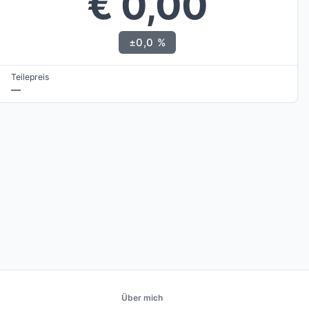
€ 0,00
±0,0 %
Teilepreis
—
Über mich