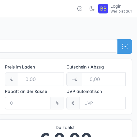
Login
Wer bist du?
Preis im Laden
Gutschein / Abzug
€
−€
Rabatt an der Kasse
UVP
automatisch
%
€
Du zahlst