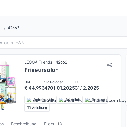
t
42662
LEGO® Friends · 42662
Friseursalon
UVP
Teile
Release
EOL
€ 44.99
347
01.01.2025
31.12.2025
Rebrickable
Bricklink
Brickset
Anleitung
fos
Beschreibung
Bilder
13