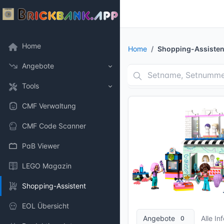
Home
Home
Shopping-Assisten
Angebote
Tools
CMF Verwaltung
CMF Code Scanner
PaB Viewer
LEGO Magazin
Shopping-Assistent
13 Bilder + 1 Videos
EOL Übersicht
Angebote
Alle In
0