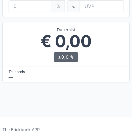
%
€
Du zahlst
€ 0,00
±0,0 %
Teilepreis
—
The Brickbank APP