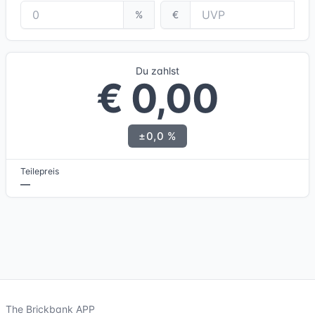
%
€
Du zahlst
€ 0,00
±0,0 %
Teilepreis
—
The Brickbank APP