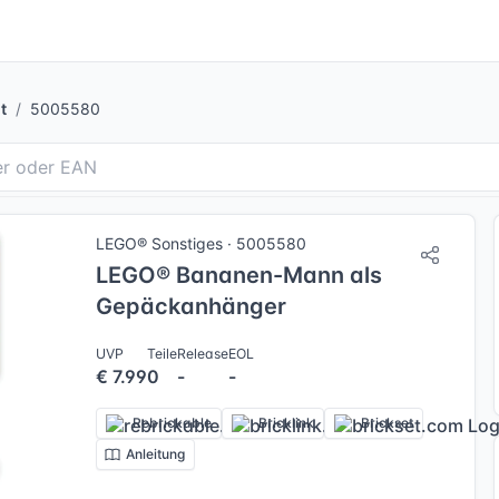
t
5005580
LEGO® Sonstiges · 5005580
LEGO® Bananen-Mann als
Gepäckanhänger
UVP
Teile
Release
EOL
€ 7.99
0
-
-
Rebrickable
Bricklink
Brickset
Anleitung