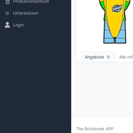
Produktionsdatum
Unterstützen
Login
1 Bilder
Angebote
Alle In
0
The Brickbank APP