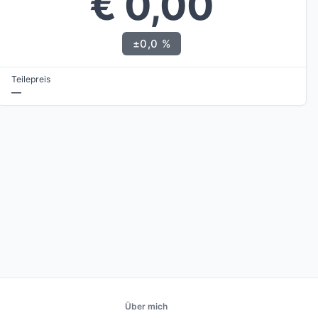
€ 0,00
±0,0 %
Teilepreis
—
Über mich