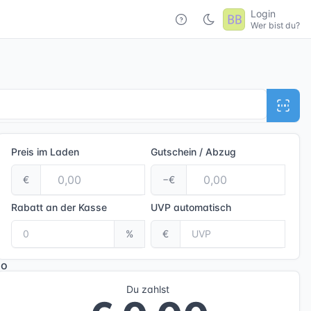
Login
Wer bist du?
Preis im Laden
Gutschein / Abzug
€
−€
Rabatt an der Kasse
UVP
automatisch
%
€
Du zahlst